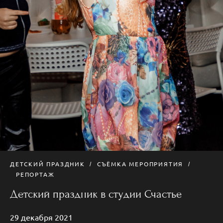
ДЕТСКИЙ ПРАЗДНИК
СЪЁМКА МЕРОПРИЯТИЯ
РЕПОРТАЖ
Детский праздник в студии Счастье
29 декабря 2021