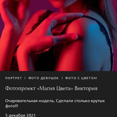
ПОРТРЕТ
ФОТО ДЕВУШЕК
ФОТО С ЦВЕТОМ
Фотопроект «Магия Цвета» Виктория
Очаровательная модель. Сделали столько крутых
фото!!!
5 декабря 2021